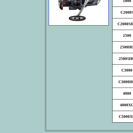
1000
C2000
C2000S
2500
2500H
2500SH
C3000
C3000H
4000
4000X
C5000X