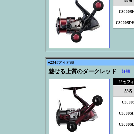
品名
C3000S
C3000SD
■
23セフィアSS
魅せる上質のダークレッド
詳細
23セフィ
品名
C3000
C3000S
C3000S