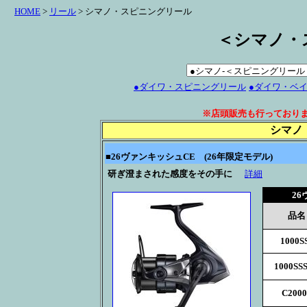
HOME
>
リール
> シマノ・スピニングリール
＜シマノ・
●ダイワ・スピニングリール
●ダイワ・ベ
※店頭販売も行っており
シマノ
■
26ヴァンキッシュCE
(26年限定モデル)
研ぎ澄まされた感度をその手に
詳細
2
品名
1000S
1000SS
C2000