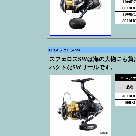
6000P
6000H
8000P
8000H
■
19スフェロスSW
スフェロスSWは海の大物にも負
パクトなSWリールです。
19スフ
品名
4000H
4000X