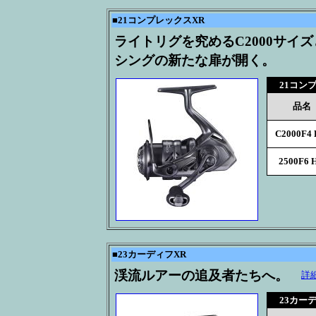
■
21コンプレックスXR
ライトリグを究めるC2000サイ
シングの新たな扉が開く。
21コン
品名
C2000F4
2500F6 
■
23カーディフXR
渓流ルアーの追及者たちへ。
詳
23カー