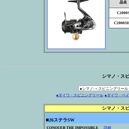
品名
C2000
C2000S
シマノ・ス
●ダイワ・スピニングリール
●ダイワ・ベ
シマノ・ス
■
26ステラSW
CONQUER THE IMPOSSIBLE
詳細