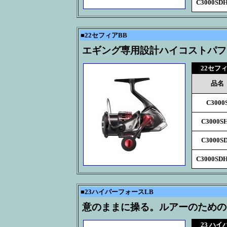
C3000SD
■
22セフィアBB
エギング専用設計ハイコストパフ
22セフ
品名
C3000
C3000S
C3000S
C3000SD
■
23ハイパーフォースLB
意のままに操る。ルアーのための
23 ハ