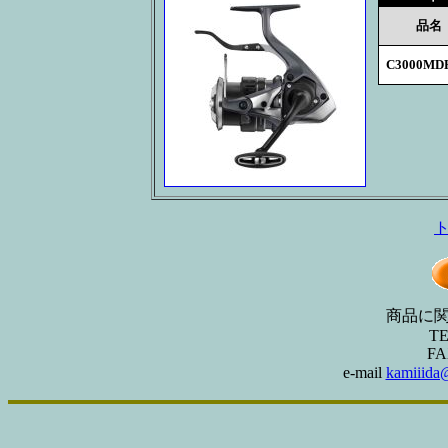
品名
C3000MD
商品に
T
F
e-mail
kamiiida@