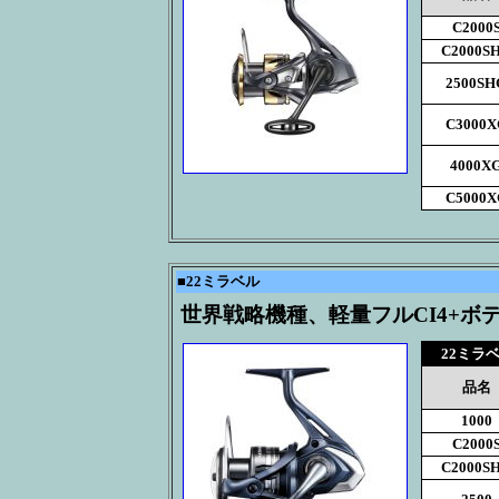
C2000
C2000S
2500SH
C3000X
4000X
C5000X
■
22ミラベル
世界戦略機種、軽量フルCI4+ボ
22ミラ
品名
1000
C2000
C2000S